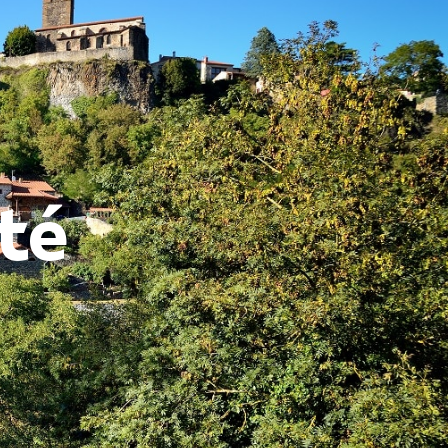
71
ÉCONOMIE /TOURISME
té