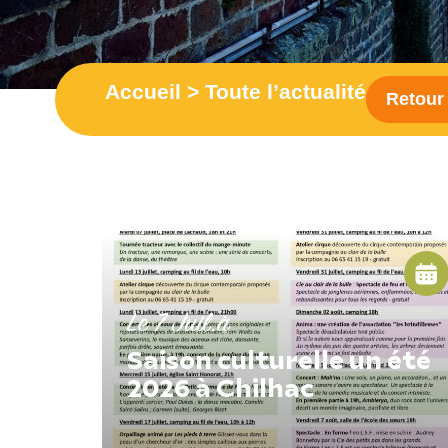
Accueil
>
Toute l’actualité
Retour 
Le 7 Juil.
à
Saison culturelle un été
2026 à Chilhac