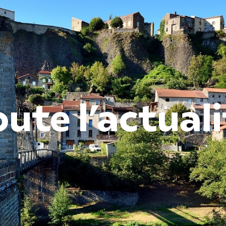
Rechercher ...
Nous contacter
04 71 77 41 
GE
LA MUNICIPALITÉ
VIE PRATIQUE
oute l’actuali