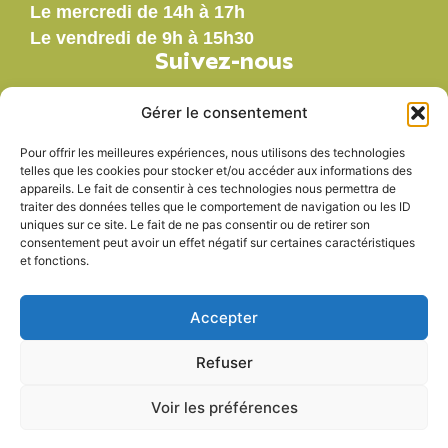
Le mercredi de 14h à 17h
Le vendredi de 9h à 15h30
Suivez-nous
Gérer le consentement
Pour offrir les meilleures expériences, nous utilisons des technologies
Nos labels
telles que les cookies pour stocker et/ou accéder aux informations des
appareils. Le fait de consentir à ces technologies nous permettra de
traiter des données telles que le comportement de navigation ou les ID
uniques sur ce site. Le fait de ne pas consentir ou de retirer son
consentement peut avoir un effet négatif sur certaines caractéristiques
et fonctions.
Accepter
Refuser
Voir les préférences
Accessibilité
Mentions légales
Plan du site
Politique de confidentialité
© 2025 - Propulsé par Utopia