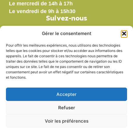
Le mercredi de 14h à 17h
Le vendredi de 9h à 15h30
Suivez-nous
Gérer le consentement
Pour offrir les meilleures expériences, nous utilisons des technologies
Nos labels
telles que les cookies pour stocker et/ou accéder aux informations des
appareils. Le fait de consentir à ces technologies nous permettra de
traiter des données telles que le comportement de navigation ou les ID
uniques sur ce site. Le fait de ne pas consentir ou de retirer son
consentement peut avoir un effet négatif sur certaines caractéristiques
et fonctions.
Accepter
Refuser
Voir les préférences
Accessibilité
Mentions légales
Plan du site
Politique de confidentialité
© 2025 - Propulsé par Utopia