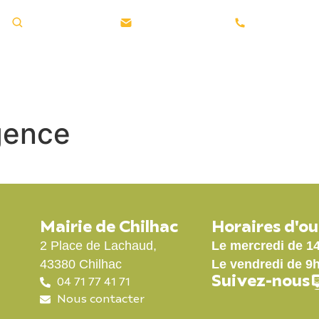
Rechercher ...
Nous contacter
04 71 77 41 
GE
LA MUNICIPALITÉ
VIE PRATIQUE
gence
Mairie de Chilhac
Horaires d'o
2 Place de Lachaud,
Le mercredi de 1
43380 Chilhac
Le vendredi de 9
Suivez-nous
04 71 77 41 71
Nous contacter