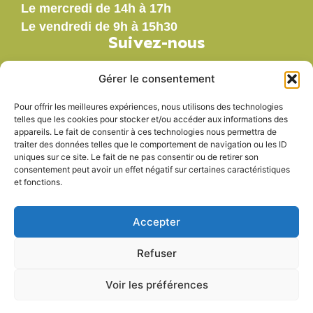
Le mercredi de 14h à 17h
Le vendredi de 9h à 15h30
Suivez-nous
Gérer le consentement
Pour offrir les meilleures expériences, nous utilisons des technologies
Nos labels
telles que les cookies pour stocker et/ou accéder aux informations des
appareils. Le fait de consentir à ces technologies nous permettra de
traiter des données telles que le comportement de navigation ou les ID
uniques sur ce site. Le fait de ne pas consentir ou de retirer son
consentement peut avoir un effet négatif sur certaines caractéristiques
et fonctions.
Accepter
Refuser
Voir les préférences
Accessibilité
Mentions légales
Plan du site
Politique de confidentialité
© 2025 - Propulsé par Utopia