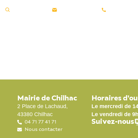
Rechercher ...
Nous contacter
04 71 77 41 
GE
LA MUNICIPALITÉ
VIE PRATIQUE
Mairie de Chilhac
Horaires d'o
2 Place de Lachaud,
Le mercredi de 1
43380 Chilhac
Le vendredi de 9
Suivez-nous
04 71 77 41 71
Nous contacter