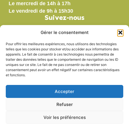
Le mercredi de 14h à 17h
Le vendredi de 9h à 15h30
Suivez-nous
Gérer le consentement
Pour offrir les meilleures expériences, nous utilisons des technologies
Nos labels
telles que les cookies pour stocker et/ou accéder aux informations des
appareils. Le fait de consentir à ces technologies nous permettra de
traiter des données telles que le comportement de navigation ou les ID
uniques sur ce site. Le fait de ne pas consentir ou de retirer son
consentement peut avoir un effet négatif sur certaines caractéristiques
et fonctions.
Accepter
Refuser
Voir les préférences
Accessibilité
Mentions légales
Plan du site
Politique de confidentialité
© 2025 - Propulsé par Utopia