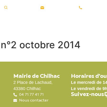
Rechercher ...
Nous contacter
04 71 77 41 
GE
LA MUNICIPALITÉ
VIE PRATIQUE
l n°2 octobre 2014
Mairie de Chilhac
Horaires d'o
2 Place de Lachaud,
Le mercredi de 1
43380 Chilhac
Le vendredi de 9
Suivez-nous
04 71 77 41 71
Nous contacter