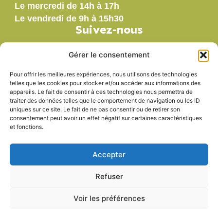
Le mercredi de 14h à 17h
Le vendredi de 9h à 15h30
Suivez-nous
Gérer le consentement
Pour offrir les meilleures expériences, nous utilisons des technologies
Nos labels
telles que les cookies pour stocker et/ou accéder aux informations des
appareils. Le fait de consentir à ces technologies nous permettra de
traiter des données telles que le comportement de navigation ou les ID
uniques sur ce site. Le fait de ne pas consentir ou de retirer son
consentement peut avoir un effet négatif sur certaines caractéristiques
et fonctions.
Accepter
Refuser
Voir les préférences
Accessibilité
Mentions légales
Plan du site
Politique de confidentialité
© 2025 - Propulsé par Utopia